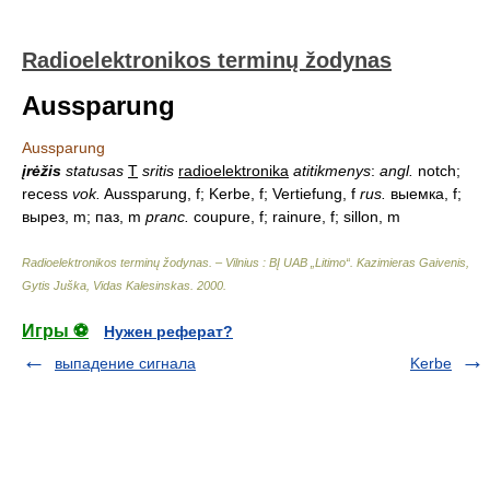
Radioelektronikos terminų žodynas
Aussparung
Aussparung
įrėžis
statusas
T
sritis
radioelektronika
atitikmenys
:
angl.
notch;
recess
vok.
Aussparung, f; Kerbe, f; Vertiefung, f
rus.
выемка, f;
вырез, m; паз, m
pranc.
coupure, f; rainure, f; sillon, m
Radioelektronikos terminų žodynas. – Vilnius : BĮ UAB „Litimo“
.
Kazimieras Gaivenis,
Gytis Juška, Vidas Kalesinskas
.
2000
.
Игры ⚽
Нужен реферат?
выпадение сигнала
Kerbe