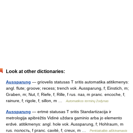
Look at other dictionaries:
Aussparung
— griovelis statusas T sritis automatika atitikmenys:
angl. flute; groove; recess; trench vok. Aussparung, f; Einstich, m;
Graben, m; Nut, f; Riefe, f; Rille, f rus. паз, m pranc. encoche, f;
rainure, f; rigole, f; sillon, m …
Automatikos terminų žodynas
Aussparung
— ertmė statusas T sritis Standartizacija ir
metrologija apibrėžtis Vidinė uždara gaminio arba jo elemento
erdvė. atitikmenys: angl. hole vok. Aussparung, f; Hohlraum, m
rus. полость, f pranc. cavité, f; creux, m …
Penkiakalbis aiškinamasis