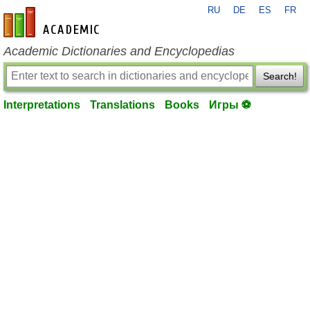
RU
DE
ES
FR
en-academic.com
Academic Dictionaries and Encyclopedias
Search!
Interpretations
Translations
Books
Игры ⚽