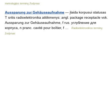
metrologijos terminų žodynas
Aussparung zur Gehäuseaufnahme
— įlaida korpusui statusas
T sritis radioelektronika atitikmenys: angl. package receptacle vok.
Aussparung zur Gehäuseaufnahme, f rus. углубление для
корпуса, n pranc. cavité pour boîtier, f …
Radioelektronikos terminų
žodynas