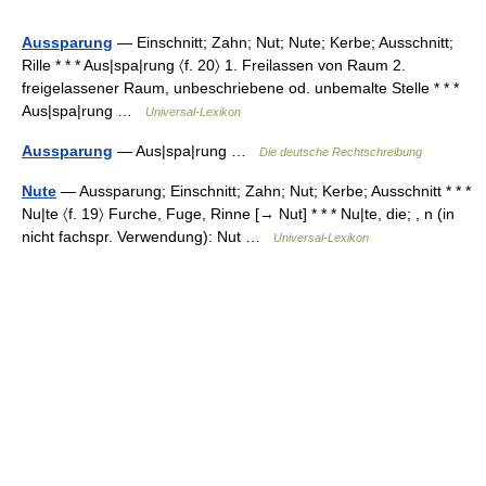
Aussparung
— Einschnitt; Zahn; Nut; Nute; Kerbe; Ausschnitt;
Rille * * * Aus|spa|rung 〈f. 20〉 1. Freilassen von Raum 2.
freigelassener Raum, unbeschriebene od. unbemalte Stelle * * *
Aus|spa|rung …
Universal-Lexikon
Aussparung
— Aus|spa|rung …
Die deutsche Rechtschreibung
Nute
— Aussparung; Einschnitt; Zahn; Nut; Kerbe; Ausschnitt * * *
Nu|te 〈f. 19〉 Furche, Fuge, Rinne [→ Nut] * * * Nu|te, die; , n (in
nicht fachspr. Verwendung): Nut …
Universal-Lexikon